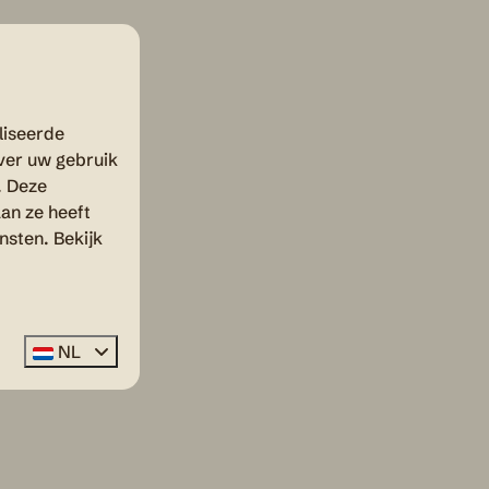
liseerde
ver uw gebruik
. Deze
an ze heeft
nsten. Bekijk
NL