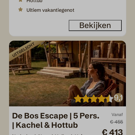
Hottub
Ultiem vakantiegenot
Bekijken
UITGELICHT
9,1
De Bos Escape | 5 Pers.
Vanaf
€ 455
| Kachel & Hottub
€ 413