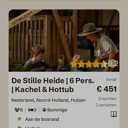
UITGELICHT
9,2
De Stille Heide | 6 Pers.
Vanaf
€ 451
| Kachel & Hottub
3 nachten
Nederland, Noord-Holland, Huizen
2 personen
6
3
Sommige
Aan de bosrand