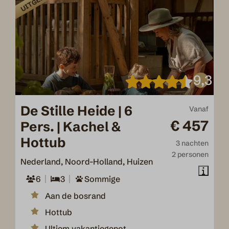
9,3
De Stille Heide | 6
Vanaf
€ 457
Pers. | Kachel &
Hottub
3 nachten
2 personen
Nederland, Noord-Holland, Huizen
6
3
Sommige
Aan de bosrand
Hottub
Ultiem vakantiegenot