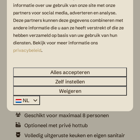
ingerichte safaritenten bij Utrecht. Alles is
informatie over uw gebruik van onze site met onze
aanwezig voor een comfortabel verblijf: een
partners voor social media, adverteren en analyse.
moderne keuken, fijn terras met tuinmeubilair en
Deze partners kunnen deze gegevens combineren met
een sfeervolle inrichting. Ga je liever voor extra
andere informatie die u aan ze heeft verstrekt of die ze
luxe? Maak je vakantie compleet met een
safaritent
hebben verzameld op basis van uw gebruik van hun
met privé hottub
voor
dé ultieme wellness-
diensten. Bekijk voor meer informatie ons
privacybeleid
.
ervaring in de natuur
. Ook aan vermaak is geen
gebrek: met een buitenspeeltuin en sportveld voor
de
kinderen
en de gezellige Brasserie de
Alles accepteren
Woensberg op het terrein, ontbreekt het je aan
Zelf instellen
niets.
Weigeren
NL
In het kort:
Geschikt voor maximaal 8 personen
Optioneel met privé hottub
Volledig uitgeruste keuken en eigen sanitair