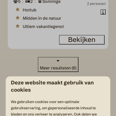
5
2
Sommige
2 personen
Hottub
Midden in de natuur
Ultiem vakantiegenot
Bekijken
Meer resultaten (6)
Deze website maakt gebruik van
Verblijven op onze
cookies
glamping nabij Utrecht
We gebruiken cookies voor een optimale
gebruikservaring, om gepersonaliseerde inhoud te
Geniet van een zorgeloos verblijf in onze volledig
bieden en ons verkeer te analyseren. Ook delen we