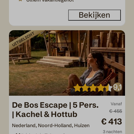
Bekijken
UITGELICHT
9,1
De Bos Escape | 5 Pers.
Vanaf
€ 455
| Kachel & Hottub
€ 413
Nederland, Noord-Holland, Huizen
3 nachten