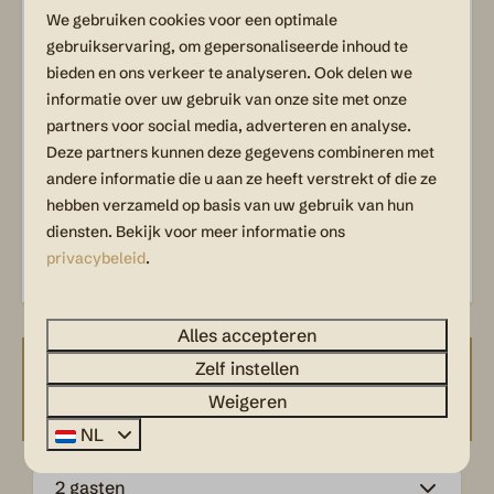
Wastafel: 1
We gebruiken cookies voor een optimale
gebruikservaring, om gepersonaliseerde inhoud te
Slaapkamer
bieden en ons verkeer te analyseren. Ook delen we
Toon meer ↓
informatie over uw gebruik van onze site met onze
Stapelbed: 1
partners voor social media, adverteren en analyse.
Tweepersoonsbed: 2
Deze partners kunnen deze gegevens combineren met
Eenpersoonsbed: 2
andere informatie die u aan ze heeft verstrekt of die ze
hebben verzameld op basis van uw gebruik van hun
Wassen en drogen
diensten. Bekijk voor meer informatie ons
privacybeleid
.
Droogrek
Entertainment
Alles accepteren
Zelf instellen
Wifi
Beschikbaarheid en prijs
Weigeren
NL
Keuken
2 gasten
Koffiecupmachine