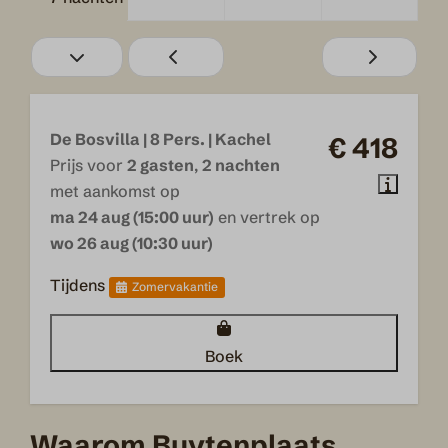
Tuinmeubels
Veranda
Parkeerplaats: 1
Veiligheid
De Bosvilla | 8 Pers. | Kachel
€ 418
Prijs voor
2 gasten
,
2 nachten
Brandblusser
met aankomst op
Blusdeken
ma 24 aug (15:00 uur)
en vertrek op
wo 26 aug (10:30 uur)
Verwarming
Tijdens
Zomervakantie
Pelletkachel
Boek
Waarom Buytenplaats