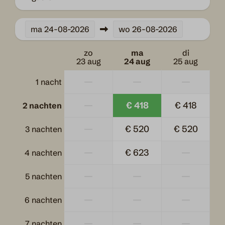
Pannen
Bestek
ma
24-08-2026
wo
26-08-2026
Eettafel
Borden
zo
ma
di
23 aug
24 aug
25 aug
Drinkglazen
Vriezer
—
—
—
1 nacht
Inductie kookplaats
Waterkoker
—
€ 418
€ 418
2 nachten
Keukengerei
—
€ 520
€ 520
Magnetron
3 nachten
Koelkast
—
€ 623
—
4 nachten
Ligging
—
—
—
5 nachten
In de bosrand
—
—
—
6 nachten
Buiten
—
—
—
7 nachten